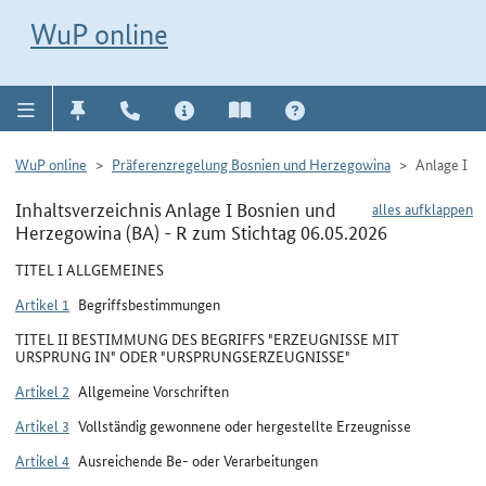
Direkt zur Navigation für Kontakt, Impressum, Aktuelles, Hilfe und FAQ
WuP-Navigation öffnen
Direkt zum Inhalt
WuP online
WuP online
Präferenzregelung Bosnien und Herzegowina
Anlage I
Inhaltsverzeichnis Anlage I Bosnien und
alles aufklappen
Herzegowina (BA) - R zum Stichtag 06.05.2026
TITEL I ALLGEMEINES
Artikel 1
Begriffsbestimmungen
TITEL II BESTIMMUNG DES BEGRIFFS "ERZEUGNISSE MIT
URSPRUNG IN" ODER "URSPRUNGSERZEUGNISSE"
Artikel 2
Allgemeine Vorschriften
Artikel 3
Vollständig gewonnene oder hergestellte Erzeugnisse
Artikel 4
Ausreichende Be- oder Verarbeitungen