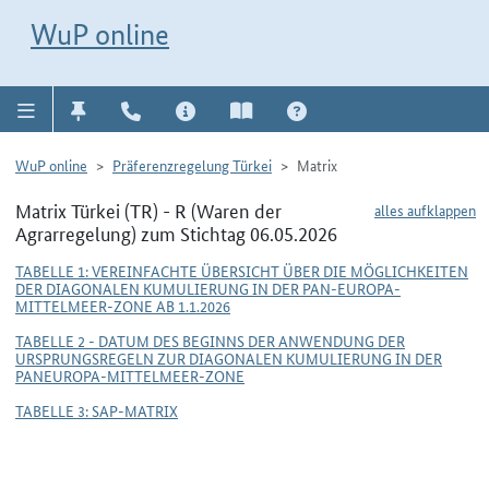
Direkt zur Navigation für Kontakt, Impressum, Aktuelles, Hilfe und FAQ
WuP-Navigation öffnen
Direkt zum Inhalt
WuP online
WuP online
Präferenzregelung Türkei
Matrix
Matrix Türkei (TR) - R (Waren der
alles aufklappen
Agrarregelung) zum Stichtag 06.05.2026
TABELLE 1: VEREINFACHTE ÜBERSICHT ÜBER DIE MÖGLICHKEITEN
DER DIAGONALEN KUMULIERUNG IN DER PAN-EUROPA-
MITTELMEER-ZONE AB 1.1.2026
TABELLE 2 - DATUM DES BEGINNS DER ANWENDUNG DER
URSPRUNGSREGELN ZUR DIAGONALEN KUMULIERUNG IN DER
PANEUROPA-MITTELMEER-ZONE
TABELLE 3: SAP-MATRIX