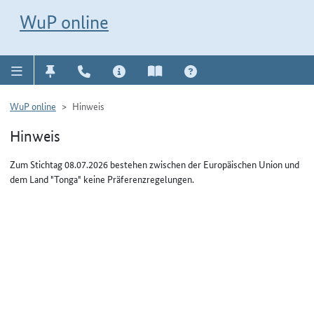
Direkt zur Navigation für Kontakt, Impressum, Aktuelles, Hilfe und FAQ
WuP-Navigation öffnen
Direkt zum Inhalt
WuP online
WuP online
Hinweis
Hinweis
Zum Stichtag 08.07.2026 bestehen zwischen der Europäischen Union und
dem Land "Tonga" keine Präferenzregelungen.