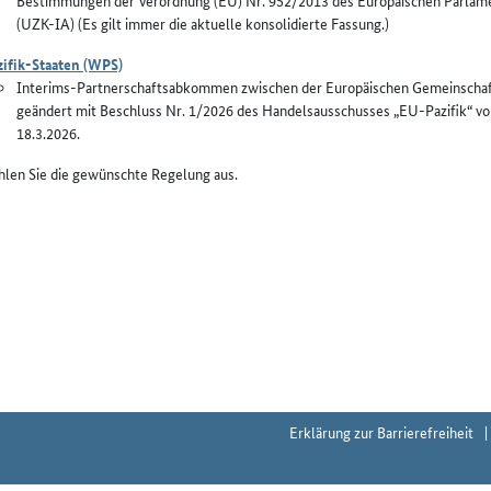
Bestimmungen der Verordnung (EU) Nr. 952/2013 des Europäischen Parlamen
(UZK-IA) (Es gilt immer die aktuelle konsolidierte Fassung.)
zifik-Staaten (WPS)
Interims-Partnerschaftsabkommen zwischen der Europäischen Gemeinschaft e
geändert mit Beschluss Nr. 1/2026 des Handelsausschusses „EU-Pazifik“ vom
18.3.2026.
hlen Sie die gewünschte Regelung aus.
Erklärung zur Barrierefreiheit