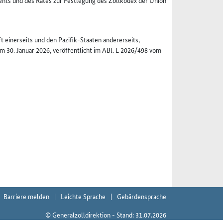
ts und des Rates zur Festlegung des Zollkodex der Union
inerseits und den Pazifik-Staaten andererseits,
 30. Januar 2026, veröffentlicht im ABl. L 2026/498 vom
Barriere melden
Leichte Sprache
Gebärdensprache
© Generalzolldirektion - Stand: 31.07.2026