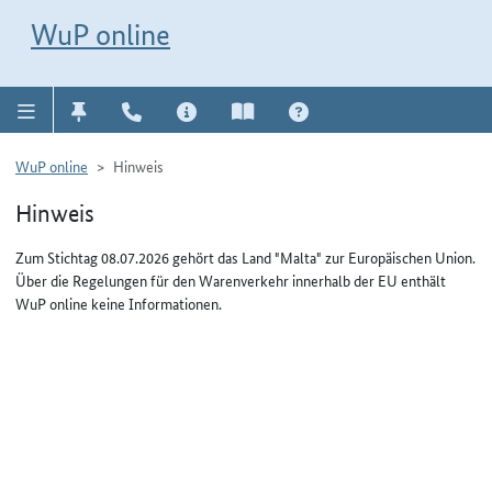
Direkt zur Navigation für Kontakt, Impressum, Aktuelles, Hilfe und FAQ
WuP-Navigation öffnen
Direkt zum Inhalt
WuP online
WuP online
Hinweis
Hinweis
Zum Stichtag 08.07.2026 gehört das Land "Malta" zur Europäischen Union.
Über die Regelungen für den Warenverkehr innerhalb der EU enthält
WuP online keine Informationen.