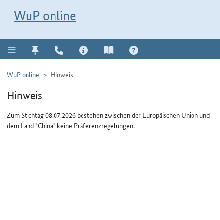
Direkt zur Navigation für Kontakt, Impressum, Aktuelles, Hilfe und FAQ
WuP-Navigation öffnen
Direkt zum Inhalt
WuP online
WuP online
Hinweis
Hinweis
Zum Stichtag 08.07.2026 bestehen zwischen der Europäischen Union und
dem Land "China" keine Präferenzregelungen.