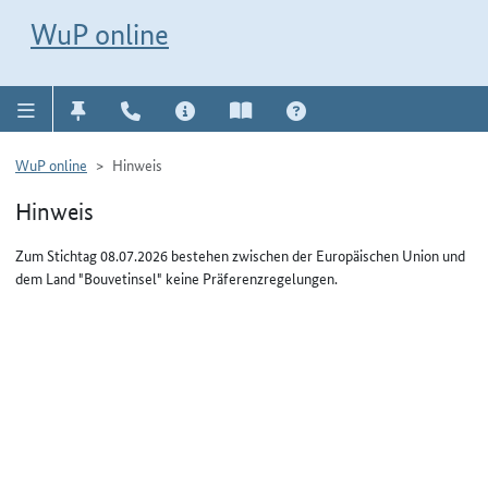
Direkt zur Navigation für Kontakt, Impressum, Aktuelles, Hilfe und FAQ
WuP-Navigation öffnen
Direkt zum Inhalt
WuP online
WuP online
Hinweis
Hinweis
Zum Stichtag 08.07.2026 bestehen zwischen der Europäischen Union und
dem Land "Bouvetinsel" keine Präferenzregelungen.