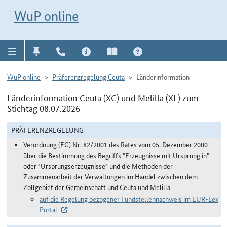
Direkt zur Navigation für Kontakt, Impressum, Aktuelles, Hilfe und FAQ
WuP-Navigation öffnen
Direkt zum Inhalt
WuP online
WuP online
Präferenzregelung Ceuta
Länderinformation
Länderinformation Ceuta (XC) und Melilla (XL) zum
Stichtag 08.07.2026
PRÄFERENZREGELUNG
Verordnung (EG) Nr. 82/2001 des Rates vom 05. Dezember 2000
über die Bestimmung des Begriffs "Erzeugnisse mit Ursprung in"
oder "Ursprungserzeugnisse" und die Methoden der
Zusammenarbeit der Verwaltungen im Handel zwischen dem
Zollgebiet der Gemeinschaft und Ceuta und Melilla
auf die Regelung bezogener Fundstellennachweis im EUR-Lex
Portal