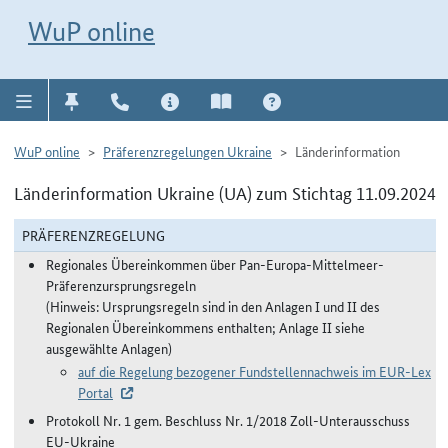
Direkt zur Navigation für Kontakt, Impressum, Aktuelles, Hilfe und FAQ
WuP-Navigation öffnen
Direkt zum Inhalt
WuP online
WuP online
Präferenzregelungen Ukraine
Länderinformation
Länderinformation Ukraine (UA) zum Stichtag 11.09.2024
PRÄFERENZREGELUNG
Regionales Übereinkommen über Pan-Europa-Mittelmeer-
Präferenzursprungsregeln
(Hinweis: Ursprungsregeln sind in den Anlagen I und II des
Regionalen Übereinkommens enthalten; Anlage II siehe
ausgewählte Anlagen)
auf die Regelung bezogener Fundstellennachweis im EUR-Lex
Portal
Protokoll Nr. 1 gem. Beschluss Nr. 1/2018 Zoll-Unterausschuss
EU-Ukraine