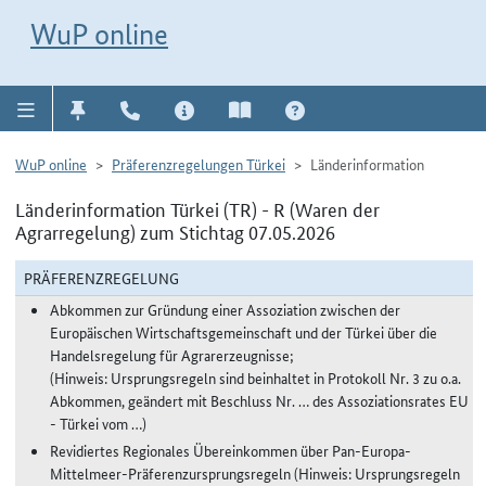
Direkt zur Navigation für Kontakt, Impressum, Aktuelles, Hilfe und FAQ
WuP-Navigation öffnen
Direkt zum Inhalt
WuP online
WuP online
Präferenzregelungen Türkei
Länderinformation
Länderinformation Türkei (TR) - R (Waren der
Agrarregelung) zum Stichtag 07.05.2026
PRÄFERENZREGELUNG
Abkommen zur Gründung einer Assoziation zwischen der
Europäischen Wirtschaftsgemeinschaft und der Türkei über die
Handelsregelung für Agrarerzeugnisse;
(Hinweis: Ursprungsregeln sind beinhaltet in Protokoll Nr. 3 zu o.a.
Abkommen, geändert mit Beschluss Nr. … des Assoziationsrates EU
- Türkei vom …)
Revidiertes Regionales Übereinkommen über Pan-Europa-
Mittelmeer-Präferenzursprungsregeln (Hinweis: Ursprungsregeln