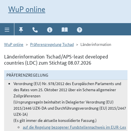
Direkt zur Navigation für Kontakt, Impressum, Aktuelles, Hilfe und FAQ
WuP-Navigation öffnen
Direkt zum Inhalt
WuP online
WuP online
Präferenzregelung Tschad
Länderinformation
Länderinformation Tschad/APS-least developed
countries (LDC) zum Stichtag 08.07.2026
PRÄFERENZREGELUNG
Verordnung (EU) Nr. 978/2012 des Europäischen Parlaments und
des Rates vom 25. Oktober 2012 über ein Schema allgemeiner
Zollpräferenzen
(Ursprungsregeln beinhaltet in Delegierter Verordnung (EU)
2015/2446 UZK-DA und Durchführungsverordnung (EU) 2015/2447
UZK-IA)
(Es gilt immer die aktuelle konsolidierte Fassung.)
auf die Regelung bezogener Fundstellennachweis im EUR-Lex