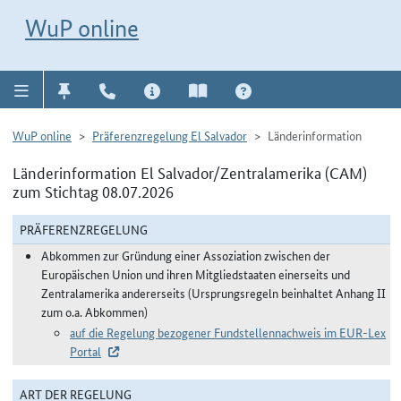
Direkt zur Navigation für Kontakt, Impressum, Aktuelles, Hilfe und FAQ
WuP-Navigation öffnen
Direkt zum Inhalt
WuP online
WuP online
Präferenzregelung El Salvador
Länderinformation
Länderinformation El Salvador/Zentralamerika (CAM)
zum Stichtag 08.07.2026
PRÄFERENZREGELUNG
Abkommen zur Gründung einer Assoziation zwischen der
Europäischen Union und ihren Mitgliedstaaten einerseits und
Zentralamerika andererseits (Ursprungsregeln beinhaltet Anhang II
zum o.a. Abkommen)
auf die Regelung bezogener Fundstellennachweis im EUR-Lex
Portal
ART DER REGELUNG