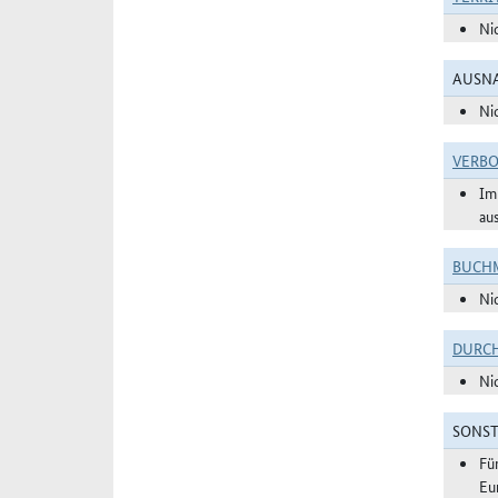
Ni
AUSNA
Ni
VERBO
Im
au
BUCHM
Ni
DURC
Ni
SONST
Fü
Eu