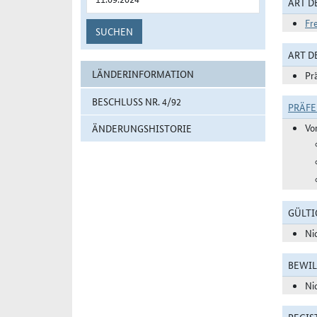
ART D
Fr
SUCHEN
ART 
LÄNDERINFORMATION
Pr
BESCHLUSS NR. 4/92
PRÄF
Vo
ÄNDERUNGSHISTORIE
GÜLTI
Ni
BEWIL
Ni