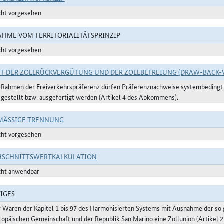
cht vorgesehen
HME VOM TERRITORIALITÄTSPRINZIP
cht vorgesehen
T DER ZOLLRÜCKVERGÜTUNG UND DER ZOLLBEFREIUNG (DRAW-BACK-
 Rahmen der Freiverkehrspräferenz dürfen Präferenznachweise systembedingt n
sgestellt bzw. ausgefertigt werden (Artikel 4 des Abkommens).
ÄSSIGE TRENNUNG
cht vorgesehen
HSCHNITTSWERTKALKULATION
cht anwendbar
IGES
r Waren der Kapitel 1 bis 97 des Harmonisierten Systems mit Ausnahme der s
ropäischen Gemeinschaft und der Republik San Marino eine Zollunion (Artikel