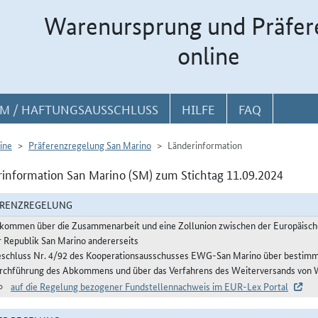
Warenursprung und Präfer
online
M / HAFTUNGSAUSSCHLUSS
HILFE
FAQ
ine
Präferenzregelung San Marino
Länderinformation
information San Marino (SM) zum Stichtag 11.09.2024
ERENZREGELUNG
kommen über die Zusammenarbeit und eine Zollunion zwischen der Europäische
r Republik San Marino andererseits
eschluss Nr. 4/92 des Kooperationsausschusses EWG-San Marino über bestimm
rchführung des Abkommens und über das Verfahrens des Weiterversands von Wa
auf die Regelung bezogener Fundstellennachweis im EUR-Lex Portal