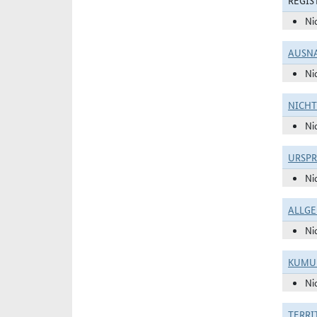
REGIS
Ni
AUSN
Ni
NICH
Ni
URSP
Ni
ALLGE
Ni
KUMU
Ni
TERRI