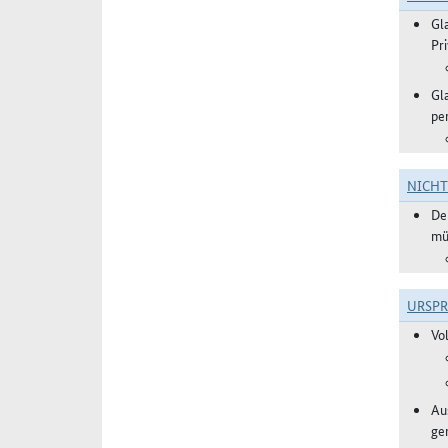
Gl
Pr
Gl
pe
NICH
De
mü
URSP
Vo
Aus
ge