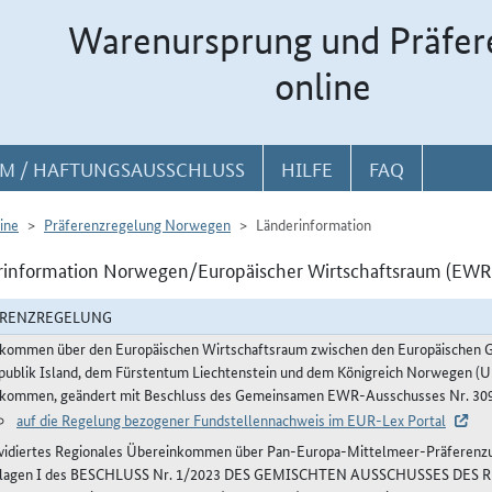
Warenursprung und Präfer
online
M / HAFTUNGSAUSSCHLUSS
HILFE
FAQ
ine
Präferenzregelung Norwegen
Länderinformation
information Norwegen/Europäischer Wirtschaftsraum (EWR) 
ERENZREGELUNG
kommen über den Europäischen Wirtschaftsraum zwischen den Europäischen Ge
publik Island, dem Fürstentum Liechtenstein und dem Königreich Norwegen (Ur
kommen, geändert mit Beschluss des Gemeinsamen EWR-Ausschusses Nr. 309
auf die Regelung bezogener Fundstellennachweis im EUR-Lex Portal
vidiertes Regionales Übereinkommen über Pan-Europa-Mittelmeer-Präferenzur
lagen I des BESCHLUSS Nr. 1/2023 DES GEMISCHTEN AUSSCHUSSES DE