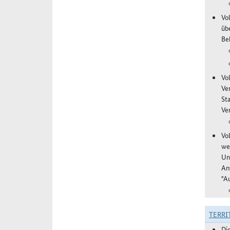
Vol
üb
Be
Vo
Ve
St
Ver
Vo
we
Un
An
"A
TERRI
Di