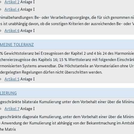
Artikel 2
Anlage I
Artikel 4
Anlage I
nimalbehandlungen: Be- oder Verarbeitungsvorgänge, die für sich genommen ni
es ist unabhängig davon, ob die sonstigen Kriterien der ausreichenden Be- oder 
Artikel 6
Anlage I
MEINE TOLERANZ
 % Gewichtstoleranz bei Erzeugnissen der Kapitel 2 und 4 bis 24 des Harmonis
schereierzeugnisse des Kapitels 16; 15 % Werttoleranz mit folgenden Einschrän
rmonisierten Systems anwendbar. Die Höchstanteile an Vormaterialien ohne Urs
edergelegten Regelungen dürfen nicht überschritten werden.
Artikel 5
Anlage I
LIERUNG
ngeschränkte bilaterale Kumulierung unter dem Vorbehalt einer über die Mini
Artikel 7
Anlage I
ngeschränkte diagonale Kumulierung, unter dem Vorbehalt einer über die Mini
e Anwendung der Kumulierung ist abhängig von der Bekanntmachung im Amtsblatt
ehe Matrix