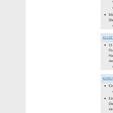
Mi
Di
ALLGE
15
Fi
Ha
ni
KUMU
Ei
Ei
Di
si