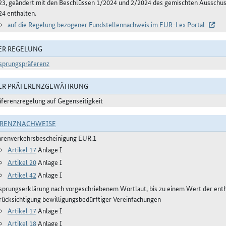
23, geändert mit den Beschlüssen 1/2024 und 2/2024 des gemischten Aussch
24 enthalten.
auf die Regelung bezogener Fundstellennachweis im EUR-Lex Portal
ER REGELUNG
sprungspräferenz
DER PRÄFERENZGEWÄHRUNG
äferenzregelung auf Gegenseitigkeit
ERENZNACHWEISE
renverkehrsbescheinigung EUR.1
Artikel 17
Anlage I
Artikel 20
Anlage I
Artikel 42
Anlage I
sprungserklärung nach vorgeschriebenem Wortlaut, bis zu einem Wert der ent
rücksichtigung bewilligungsbedürftiger Vereinfachungen
Artikel 17
Anlage I
Artikel 18
Anlage I