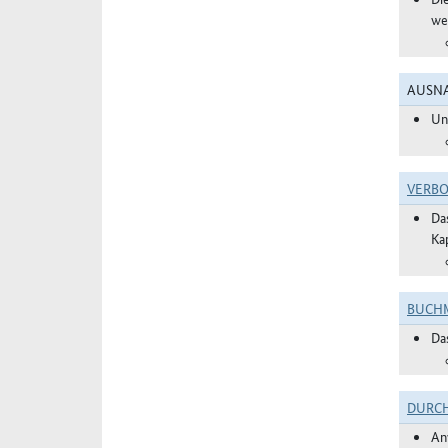
we
AUSNA
Un
VERBO
Da
Ka
BUCHM
Da
DURC
An