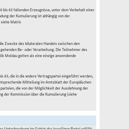
50 bis 63 fallenden Erzeugnisse, unter dem Vorbehalt einer
dung der Kumulierung ist abhängig von der
 siehe Matrix
r die Zwecke des bilateralen Handels zwischen den
sgehenden Be- oder Verarbeitung. Die Teilnehmer des
lik Moldau gelten als eine einzige anwendende
s 63, die in die andere Vertragspartei eingeführt werden,
 entsprechende Mitteilung im Amtsblatt der Europäischen
gsparteien, die von der Möglichkeit der Ausdehnung der
ng der Kommission über die Kumulierung (siehe
 Unterbrechung im Gebiet der jeweiligen Partei erfüllt