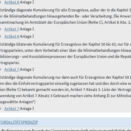
Artikel 8
Anlage I
lständige diagonale Kumulierung für alle Erzeugnisse, außer der in die Kapitel 
er die Minimalbehandlungen hinausgehenden Be- oder Verarbeitung. Die Anwen
kanntmachung im Amtsblatt der Europäischen Union (Reihe C), Artikel 8 Abs. 2,
Artikel 7
Anlage I
Artikel 8
Anlage I
llständige bilaterale Kumulierung für Erzeugnisse der Kapitel 50 bis 63, nur fü
rtragsparteien, unter dem Vorbehalt einer über die Minimalbehandlungen hinau
abilisierungs- und Assoziationsprozesses der Europäischen Union und die Repub
tragspartei.
Artikel 7
Anlage I
llständige diagonale Kumulierung nur dann auch für Erzeugnisse der Kapitel 50 bi
nn dies die Einfuhrvertragspartei einseitig zugelassen hat und dies durch eine
ion (Reihe C) bekannt gemacht worden ist, Artikel 7 Absatz 5. Liste der Vertra
wendung von Artikel 7 Absatz 3 Gebrauch machen siehe Anhang II zur Mitteilu
usgewählte Anlagen")
Artikel 7
Anlage I
TORIALITÄTSPRINZIP
e Bedingungen zum Erwerb der Ursprungseigenschaft müssen grundsätzlich ohne