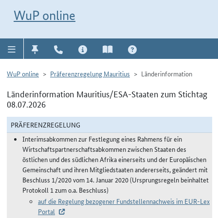
Direkt zur Navigation für Kontakt, Impressum, Aktuelles, Hilfe und FAQ
WuP-Navigation öffnen
Direkt zum Inhalt
WuP online
WuP online
Präferenzregelung Mauritius
Länderinformation
Länderinformation Mauritius/ESA-Staaten zum Stichtag
08.07.2026
PRÄFERENZREGELUNG
Interimsabkommen zur Festlegung eines Rahmens für ein
Wirtschaftspartnerschaftsabkommen zwischen Staaten des
östlichen und des südlichen Afrika einerseits und der Europäischen
Gemeinschaft und ihren Mitgliedstaaten andererseits, geändert mit
Beschluss 1/2020 vom 14. Januar 2020 (Ursprungsregeln beinhaltet
Protokoll 1 zum o.a. Beschluss)
auf die Regelung bezogener Fundstellennachweis im EUR-Lex
Portal