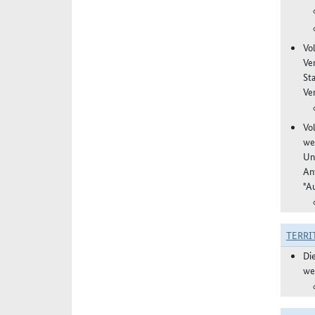
Vo
Ve
St
Ver
Vo
we
Un
An
"A
TERRI
Di
we