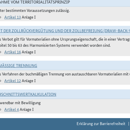
HME VOM TERRITORIALITÄTSPRINZIP
ter bestimmten Voraussetzungen zulässig.
Artikel 13
Anlage I
T DER ZOLLRÜCKVERGÜTUNG UND DER ZOLLBEFREIUNG (DRAW-BACK-
s Verbot gilt für Vormaterialien ohne Ursprungseigenschaft, die in einer Vertr
pitel 50 bis 63 des Harmonisierten Systems verwendet worden sind.
Artikel 16
Anlage I
ÄSSIGE TRENNUNG
s Verfahren der buchmäßigen Trennung von austauschbaren Vormaterialien mit u
Artikel 12
Anlage I
HSCHNITTSWERTKALKULATION
wendbar mit Bewilligung
Artikel 4
Anlage I
Erklärung zur Barrierefreiheit