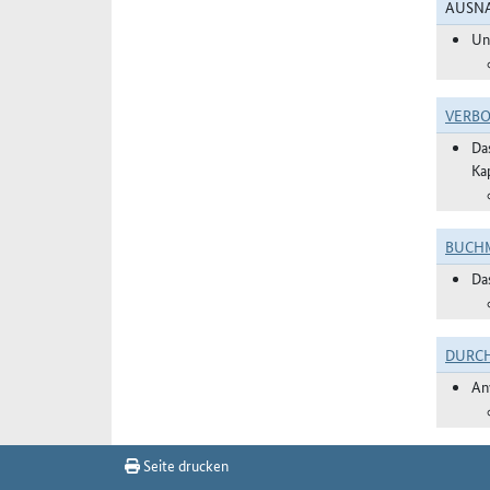
AUSNA
Un
VERBO
Da
Ka
BUCHM
Da
DURC
An
Seite drucken