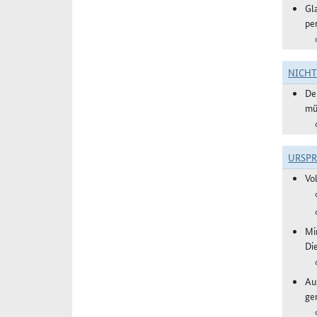
Gl
pe
NICH
De
mü
URSP
Vo
Mi
Di
Aus
ge