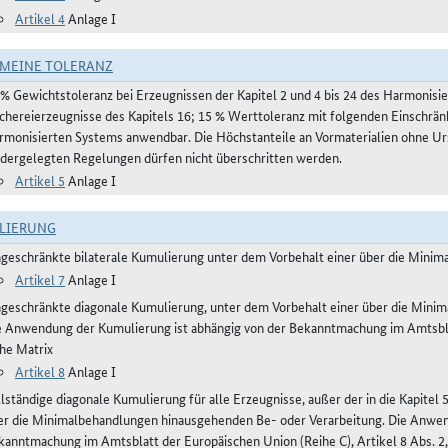
Artikel 4
Anlage I
MEINE TOLERANZ
 % Gewichtstoleranz bei Erzeugnissen der Kapitel 2 und 4 bis 24 des Harmonis
schereierzeugnisse des Kapitels 16; 15 % Werttoleranz mit folgenden Einschrän
rmonisierten Systems anwendbar. Die Höchstanteile an Vormaterialien ohne Urs
edergelegten Regelungen dürfen nicht überschritten werden.
Artikel 5
Anlage I
LIERUNG
ngeschränkte bilaterale Kumulierung unter dem Vorbehalt einer über die Mini
Artikel 7
Anlage I
ngeschränkte diagonale Kumulierung, unter dem Vorbehalt einer über die Mini
e Anwendung der Kumulierung ist abhängig von der Bekanntmachung im Amtsblatt
ehe Matrix
Artikel 8
Anlage I
lständige diagonale Kumulierung für alle Erzeugnisse, außer der in die Kapitel 
er die Minimalbehandlungen hinausgehenden Be- oder Verarbeitung. Die Anwen
kanntmachung im Amtsblatt der Europäischen Union (Reihe C), Artikel 8 Abs. 2,