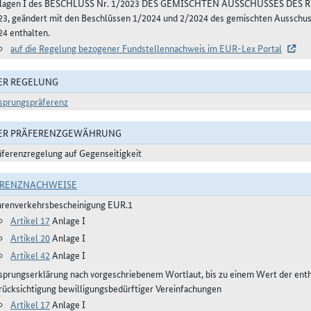
lagen I des BESCHLUSS Nr. 1/2023 DES GEMISCHTEN AUSSCHUSSES DE
23, geändert mit den Beschlüssen 1/2024 und 2/2024 des gemischten Aussch
24 enthalten.
auf die Regelung bezogener Fundstellennachweis im EUR-Lex Portal
ER REGELUNG
sprungspräferenz
DER PRÄFERENZGEWÄHRUNG
äferenzregelung auf Gegenseitigkeit
ERENZNACHWEISE
renverkehrsbescheinigung EUR.1
Artikel 17
Anlage I
Artikel 20
Anlage I
Artikel 42
Anlage I
sprungserklärung nach vorgeschriebenem Wortlaut, bis zu einem Wert der ent
rücksichtigung bewilligungsbedürftiger Vereinfachungen
Artikel 17
Anlage I