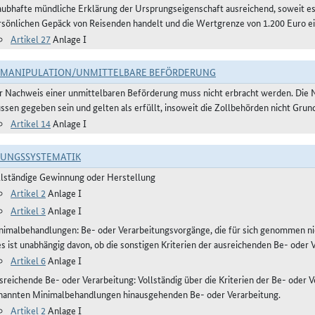
aubhafte mündliche Erklärung der Ursprungseigenschaft ausreichend, soweit 
rsönlichen Gepäck von Reisenden handelt und die Wertgrenze von 1.200 Euro ei
Artikel 27
Anlage I
TMANIPULATION/UNMITTELBARE BEFÖRDERUNG
r Nachweis einer unmittelbaren Beförderung muss nicht erbracht werden. Die 
ssen gegeben sein und gelten als erfüllt, insoweit die Zollbehörden nicht Gru
Artikel 14
Anlage I
RUNGSSYSTEMATIK
llständige Gewinnung oder Herstellung
Artikel 2
Anlage I
Artikel 3
Anlage I
nimalbehandlungen: Be- oder Verarbeitungsvorgänge, die für sich genommen ni
es ist unabhängig davon, ob die sonstigen Kriterien der ausreichenden Be- oder 
Artikel 6
Anlage I
reichende Be- oder Verarbeitung: Vollständig über die Kriterien der Be- oder Ve
nannten Minimalbehandlungen hinausgehenden Be- oder Verarbeitung.
Artikel 2
Anlage I