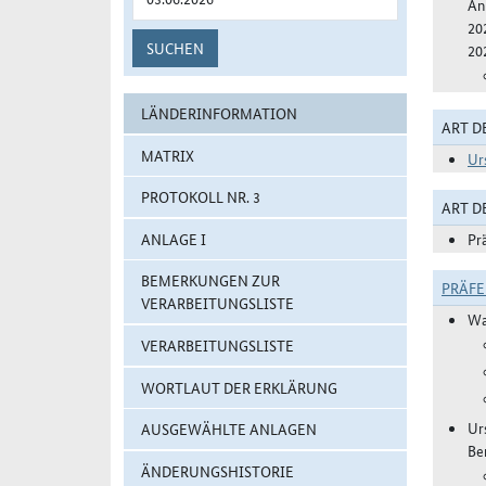
An
20
SUCHEN
20
LÄNDERINFORMATION
ART D
MATRIX
Ur
PROTOKOLL NR. 3
ART 
ANLAGE I
Pr
BEMERKUNGEN ZUR
PRÄF
VERARBEITUNGSLISTE
Wa
VERARBEITUNGSLISTE
WORTLAUT DER ERKLÄRUNG
Ur
AUSGEWÄHLTE ANLAGEN
Be
ÄNDERUNGSHISTORIE