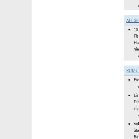
ALLGE
15
Fi
Ha
ni
KUMU
Ei
Ei
Di
si
Vol
üb
Be