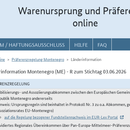
Warenursprung und Präfer
online
M / HAFTUNGSAUSSCHLUSS
HILFE
FAQ
ine
Präferenzregelung Montenegro
Länderinformation
information Montenegro (ME) - R zum Stichtag 03.06.2026
ERENZREGELUNG
abilisierungs- und Assoziierungsabkommen zwischen den Europäischen Gemeinsc
publik Montenegro andererseits
inweis: Ursprungsregeln sind beinhaltet in Protokoll Nr. 3 zu o.a. Abkommen, g
soziationsrates EU-Montenegro)
auf die Regelung bezogener Fundstellennachweis im EUR-Lex Portal
vidiertes Regionales Übereinkommen über Pan-Europa-Mittelmeer-Präferenzur