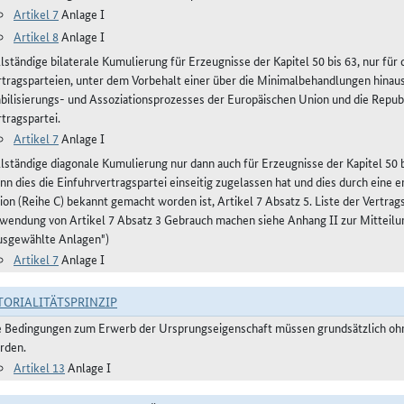
Artikel 7
Anlage I
Artikel 8
Anlage I
llständige bilaterale Kumulierung für Erzeugnisse der Kapitel 50 bis 63, nur fü
rtragsparteien, unter dem Vorbehalt einer über die Minimalbehandlungen hinau
abilisierungs- und Assoziationsprozesses der Europäischen Union und die Repub
tragspartei.
Artikel 7
Anlage I
llständige diagonale Kumulierung nur dann auch für Erzeugnisse der Kapitel 50 bi
nn dies die Einfuhrvertragspartei einseitig zugelassen hat und dies durch eine
ion (Reihe C) bekannt gemacht worden ist, Artikel 7 Absatz 5. Liste der Vertra
wendung von Artikel 7 Absatz 3 Gebrauch machen siehe Anhang II zur Mitteilu
usgewählte Anlagen")
Artikel 7
Anlage I
TORIALITÄTSPRINZIP
e Bedingungen zum Erwerb der Ursprungseigenschaft müssen grundsätzlich ohne
rden.
Artikel 13
Anlage I