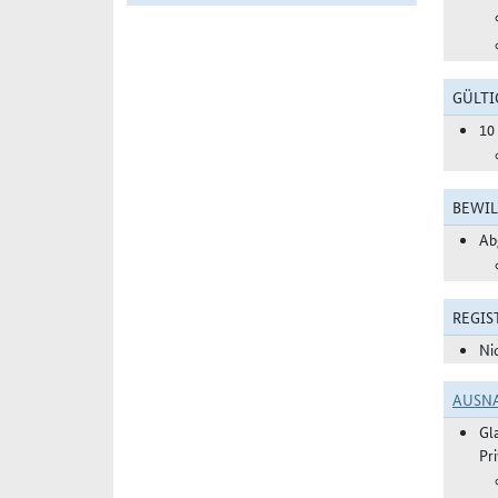
GÜLTI
10
BEWIL
Ab
REGIS
Ni
AUSN
Gl
Pr