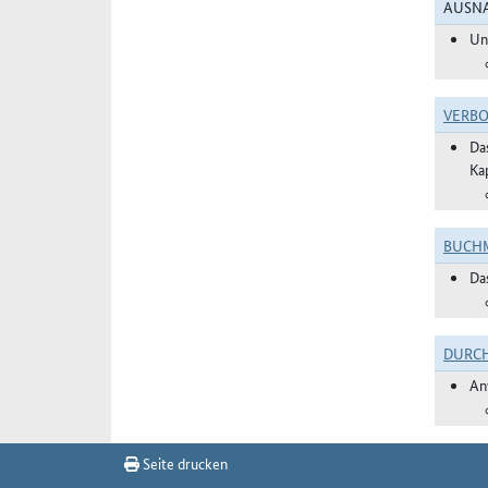
AUSNA
Un
VERBO
Da
Ka
BUCHM
Da
DURC
An
Seite drucken