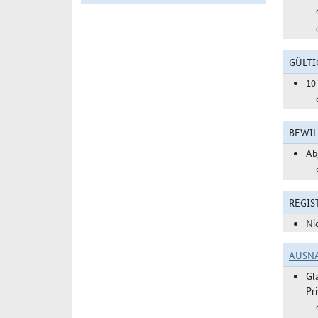
GÜLTI
10
BEWIL
Ab
REGIS
Ni
AUSN
Gl
Pr