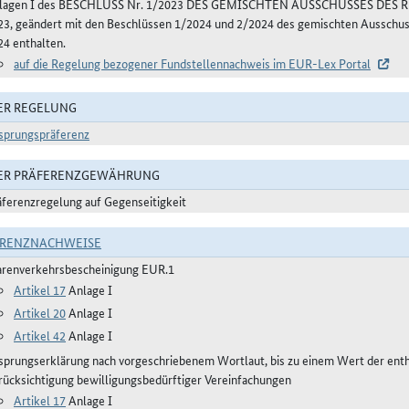
lagen I des BESCHLUSS Nr. 1/2023 DES GEMISCHTEN AUSSCHUSSES DE
23, geändert mit den Beschlüssen 1/2024 und 2/2024 des gemischten Aussch
24 enthalten.
auf die Regelung bezogener Fundstellennachweis im EUR-Lex Portal
ER REGELUNG
sprungspräferenz
DER PRÄFERENZGEWÄHRUNG
äferenzregelung auf Gegenseitigkeit
ERENZNACHWEISE
renverkehrsbescheinigung EUR.1
Artikel 17
Anlage I
Artikel 20
Anlage I
Artikel 42
Anlage I
sprungserklärung nach vorgeschriebenem Wortlaut, bis zu einem Wert der ent
rücksichtigung bewilligungsbedürftiger Vereinfachungen
Artikel 17
Anlage I