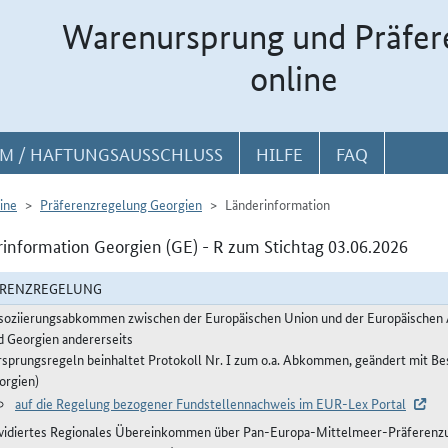
Warenursprung und Präfer
online
M / HAFTUNGSAUSSCHLUSS
HILFE
FAQ
ine
Präferenzregelung Georgien
Länderinformation
information Georgien (GE) - R zum Stichtag 03.06.2026
ERENZREGELUNG
soziierungsabkommen zwischen der Europäischen Union und der Europäischen A
d Georgien andererseits
rsprungsregeln beinhaltet Protokoll Nr. I zum o.a. Abkommen, geändert mit B
orgien)
auf die Regelung bezogener Fundstellennachweis im EUR-Lex Portal
vidiertes Regionales Übereinkommen über Pan-Europa-Mittelmeer-Präferenzur