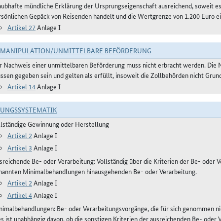
aubhafte mündliche Erklärung der Ursprungseigenschaft ausreichend, soweit 
rsönlichen Gepäck von Reisenden handelt und die Wertgrenze von 1.200 Euro ei
Artikel 27
Anlage I
TMANIPULATION/UNMITTELBARE BEFÖRDERUNG
r Nachweis einer unmittelbaren Beförderung muss nicht erbracht werden. Die 
ssen gegeben sein und gelten als erfüllt, insoweit die Zollbehörden nicht Gru
Artikel 14
Anlage I
RUNGSSYSTEMATIK
llständige Gewinnung oder Herstellung
Artikel 2
Anlage I
Artikel 3
Anlage I
reichende Be- oder Verarbeitung: Vollständig über die Kriterien der Be- oder Ve
nannten Minimalbehandlungen hinausgehenden Be- oder Verarbeitung.
Artikel 2
Anlage I
Artikel 4
Anlage I
nimalbehandlungen: Be- oder Verarbeitungsvorgänge, die für sich genommen ni
es ist unabhängig davon, ob die sonstigen Kriterien der ausreichenden Be- oder 