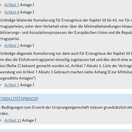
Artikel 7
Anlage I
Artikel 8
Anlage I
llständige bilaterale Kumulierung für Erzeugnisse der Kapitel 50 bis 63, nur fü
rtragsparteien, unter dem Vorbehalt einer über die Minimalbehandlungen hinau
abilisierungs- und Assoziationsprozesses der Europäischen Union und die Repub
tragspartei.
Artikel 7
Anlage I
llständige diagonale Kumulierung nur dann auch für Erzeugnisse der Kapitel 50 bi
nn dies die Einfuhrvertragspartei einseitig zugelassen hat und dies durch eine
ion (Reihe C) bekannt gemacht worden ist, Artikel 7 Absatz 5. Liste der Vertra
wendung von Artikel 7 Absatz 3 Gebrauch machen siehe Anhang II zur Mitteilu
usgewählte Anlagen")
Artikel 7
Anlage I
TORIALITÄTSPRINZIP
e Bedingungen zum Erwerb der Ursprungseigenschaft müssen grundsätzlich ohne
rden.
Artikel 13
Anlage I