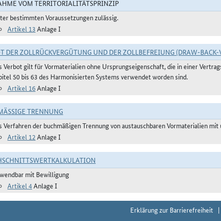
HME VOM TERRITORIALITÄTSPRINZIP
ter bestimmten Voraussetzungen zulässig.
Artikel 13
Anlage I
T DER ZOLLRÜCKVERGÜTUNG UND DER ZOLLBEFREIUNG (DRAW-BACK-
s Verbot gilt für Vormaterialien ohne Ursprungseigenschaft, die in einer Vertr
pitel 50 bis 63 des Harmonisierten Systems verwendet worden sind.
Artikel 16
Anlage I
ÄSSIGE TRENNUNG
s Verfahren der buchmäßigen Trennung von austauschbaren Vormaterialien mit u
Artikel 12
Anlage I
HSCHNITTSWERTKALKULATION
wendbar mit Bewilligung
Artikel 4
Anlage I
Erklärung zur Barrierefreiheit