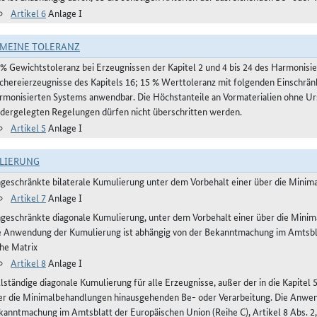
Artikel 6
Anlage I
MEINE TOLERANZ
 % Gewichtstoleranz bei Erzeugnissen der Kapitel 2 und 4 bis 24 des Harmonis
schereierzeugnisse des Kapitels 16; 15 % Werttoleranz mit folgenden Einschrän
rmonisierten Systems anwendbar. Die Höchstanteile an Vormaterialien ohne Urs
edergelegten Regelungen dürfen nicht überschritten werden.
Artikel 5
Anlage I
LIERUNG
ngeschränkte bilaterale Kumulierung unter dem Vorbehalt einer über die Mini
Artikel 7
Anlage I
ngeschränkte diagonale Kumulierung, unter dem Vorbehalt einer über die Mini
e Anwendung der Kumulierung ist abhängig von der Bekanntmachung im Amtsblatt
ehe Matrix
Artikel 8
Anlage I
lständige diagonale Kumulierung für alle Erzeugnisse, außer der in die Kapitel 
er die Minimalbehandlungen hinausgehenden Be- oder Verarbeitung. Die Anwen
kanntmachung im Amtsblatt der Europäischen Union (Reihe C), Artikel 8 Abs. 2,