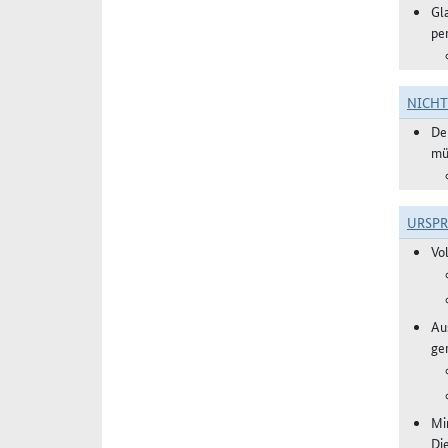
Gl
pe
NICH
De
mü
URSP
Vo
Aus
ge
Mi
Di