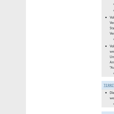
Vo
Ve
St
Ver
Vo
we
Un
An
"A
TERRI
Di
we