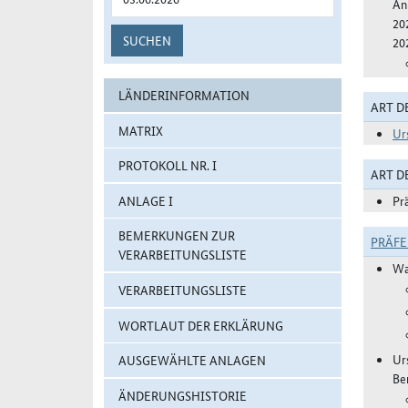
An
20
SUCHEN
20
LÄNDERINFORMATION
ART D
MATRIX
Ur
PROTOKOLL NR. I
ART 
ANLAGE I
Pr
BEMERKUNGEN ZUR
PRÄF
VERARBEITUNGSLISTE
Wa
VERARBEITUNGSLISTE
WORTLAUT DER ERKLÄRUNG
Ur
AUSGEWÄHLTE ANLAGEN
Be
ÄNDERUNGSHISTORIE