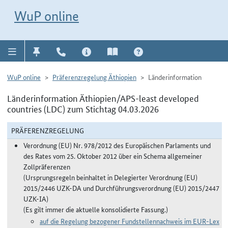
Direkt zur Navigation für Kontakt, Impressum, Aktuelles, Hilfe und FAQ
WuP-Navigation öffnen
Direkt zum Inhalt
WuP online
WuP online
Präferenzregelung Äthiopien
Länderinformation
Länderinformation Äthiopien/APS-least developed
countries (LDC) zum Stichtag 04.03.2026
PRÄFERENZREGELUNG
Verordnung (EU) Nr. 978/2012 des Europäischen Parlaments und
des Rates vom 25. Oktober 2012 über ein Schema allgemeiner
Zollpräferenzen
(Ursprungsregeln beinhaltet in Delegierter Verordnung (EU)
2015/2446 UZK-DA und Durchführungsverordnung (EU) 2015/2447
UZK-IA)
(Es gilt immer die aktuelle konsolidierte Fassung.)
auf die Regelung bezogener Fundstellennachweis im EUR-Lex