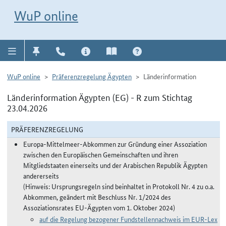
Direkt zur Navigation für Kontakt, Impressum, Aktuelles, Hilfe und FAQ
WuP-Navigation öffnen
Direkt zum Inhalt
WuP online
WuP online
Präferenzregelung Ägypten
Länderinformation
Länderinformation Ägypten (EG) - R zum Stichtag
23.04.2026
PRÄFERENZREGELUNG
Europa-Mittelmeer-Abkommen zur Gründung einer Assoziation
zwischen den Europäischen Gemeinschaften und ihren
Mitgliedstaaten einerseits und der Arabischen Republik Ägypten
andererseits
(Hinweis: Ursprungsregeln sind beinhaltet in Protokoll Nr. 4 zu o.a.
Abkommen, geändert mit Beschluss Nr. 1/2024 des
Assoziationsrates EU-Ägypten vom 1. Oktober 2024)
auf die Regelung bezogener Fundstellennachweis im EUR-Lex