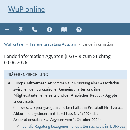
Direkt zur Navigation für Kontakt, Impressum, Aktuelles, Hilfe und FAQ
WuP-Navigation öffnen
Direkt zum Inhalt
WuP online
WuP online
Präferenzregelung Ägypten
Länderinformation
Länderinformation Ägypten (EG) - R zum Stichtag
03.06.2026
PRÄFERENZREGELUNG
Europa-Mittelmeer-Abkommen zur Gründung einer Assoziation
zwischen den Europäischen Gemeinschaften und ihren
Mitgliedstaaten einerseits und der Arabischen Republik Ägypten
andererseits
(Hinweis: Ursprungsregeln sind beinhaltet in Protokoll Nr. 4 zu o.a.
Abkommen, geändert mit Beschluss Nr. 1/2024 des
Assoziationsrates EU-Ägypten vom 1. Oktober 2024)
auf die Regelung bezogener Fundstellennachweis im EUR-Lex