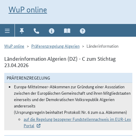
Direkt zur Navigation für Kontakt, Impressum, Aktuelles, Hilfe und FAQ
WuP-Navigation öffnen
Direkt zum Inhalt
WuP online
WuP online
Präferenzregelung Algerien
Länderinformation
Länderinformation Algerien (DZ) - C zum Stichtag
23.04.2026
PRÄFERENZREGELUNG
Europa-Mittelmeer-Abkommen zur Gründung einer Assoziation
zwischen der Europäischen Gemeinschaft und ihren Mitgliedstaaten
einerseits und der Demokratischen Volksrepublik Algerien
andererseits
(Ursprungsregeln beinhaltet Protokoll Nr. 6 zum o.a. Abkommen)
auf die Regelung bezogener Fundstellennachweis im EUR-Lex
Portal