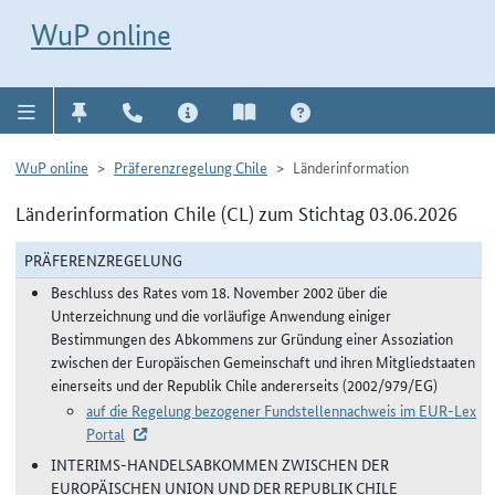
Direkt zur Navigation für Kontakt, Impressum, Aktuelles, Hilfe und FAQ
WuP-Navigation öffnen
Direkt zum Inhalt
WuP online
WuP online
Präferenzregelung Chile
Länderinformation
Länderinformation Chile (CL) zum Stichtag 03.06.2026
PRÄFERENZREGELUNG
Beschluss des Rates vom 18. November 2002 über die
Unterzeichnung und die vorläufige Anwendung einiger
Bestimmungen des Abkommens zur Gründung einer Assoziation
zwischen der Europäischen Gemeinschaft und ihren Mitgliedstaaten
einerseits und der Republik Chile andererseits (2002/979/EG)
auf die Regelung bezogener Fundstellennachweis im EUR-Lex
Portal
INTERIMS-HANDELSABKOMMEN ZWISCHEN DER
EUROPÄISCHEN UNION UND DER REPUBLIK CHILE