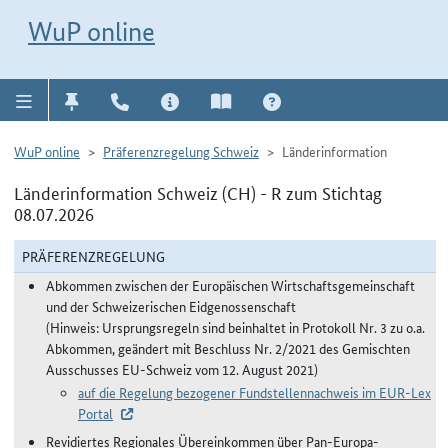
Direkt zur Navigation für Kontakt, Impressum, Aktuelles, Hilfe und FAQ
WuP-Navigation öffnen
Direkt zum Inhalt
WuP online
WuP online
Präferenzregelung Schweiz
Länderinformation
Länderinformation Schweiz (CH) - R zum Stichtag
08.07.2026
PRÄFERENZREGELUNG
Abkommen zwischen der Europäischen Wirtschaftsgemeinschaft
und der Schweizerischen Eidgenossenschaft
(Hinweis: Ursprungsregeln sind beinhaltet in Protokoll Nr. 3 zu o.a.
Abkommen, geändert mit Beschluss Nr. 2/2021 des Gemischten
Ausschusses EU-Schweiz vom 12. August 2021)
auf die Regelung bezogener Fundstellennachweis im EUR-Lex
Portal
Revidiertes Regionales Übereinkommen über Pan-Europa-