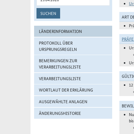
Ur
SUCHEN
ART 
Pr
LÄNDERINFORMATION
PRÄF
PROTOKOLL ÜBER
Ur
URSPRUNGSREGELN
BEMERKUNGEN ZUR
Ur
VERARBEITUNGSLISTE
GÜLTI
VERARBEITUNGSLISTE
12
WORTLAUT DER ERKLÄRUNG
AUSGEWÄHLTE ANLAGEN
BEWIL
ÄNDERUNGSHISTORIE
Nu
bi