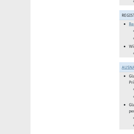
REGIS
Re
Wi
AUSN
Gl
Pr
Gl
pe