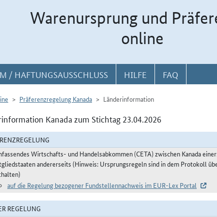
Warenursprung und Präfer
online
M / HAFTUNGSAUSSCHLUSS
HILFE
FAQ
ine
Präferenzregelung Kanada
Länderinformation
information Kanada zum Stichtag 23.04.2026
ERENZREGELUNG
fassendes Wirtschafts- und Handelsabkommen (CETA) zwischen Kanada einerse
tgliedstaaten andererseits (Hinweis: Ursprungsregeln sind in dem Protokoll
thalten)
auf die Regelung bezogener Fundstellennachweis im EUR-Lex Portal
ER REGELUNG