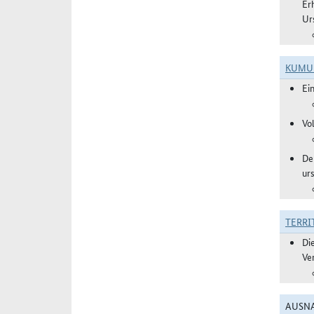
Er
Ur
KUMU
Ei
Vo
De
ur
TERRI
Di
Ve
AUSNA