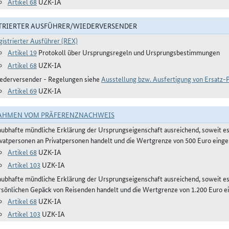
Artikel 68
UZK-IA
TRIERTER AUSFÜHRER/WIEDERVERSENDER
gistrierter Ausführer (REX)
Artikel 19
Protokoll über Ursprungsregeln und Ursprungsbestimmungen
Artikel 68
UZK-IA
ederversender - Regelungen siehe
Ausstellung bzw. Ausfertigung von Ersatz
Artikel 69
UZK-IA
AHMEN VOM PRÄFERENZNACHWEIS
aubhafte mündliche Erklärung der Ursprungseigenschaft ausreichend, soweit e
ivatpersonen an Privatpersonen handelt und die Wertgrenze von 500 Euro eingeh
Artikel 68
UZK-IA
Artikel 103
UZK-IA
aubhafte mündliche Erklärung der Ursprungseigenschaft ausreichend, soweit 
rsönlichen Gepäck von Reisenden handelt und die Wertgrenze von 1.200 Euro ei
Artikel 68
UZK-IA
Artikel 103
UZK-IA