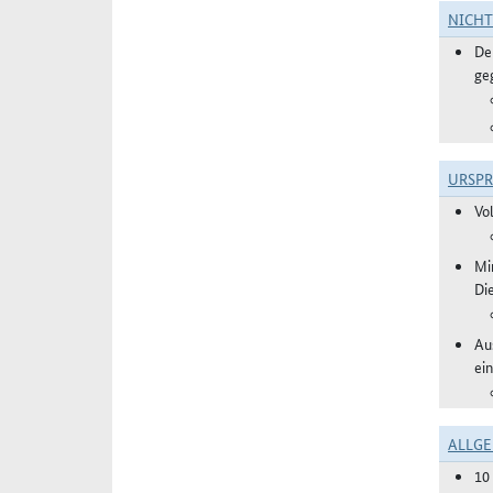
NICH
De
ge
URSP
Vo
Mi
Di
Au
ei
ALLGE
10