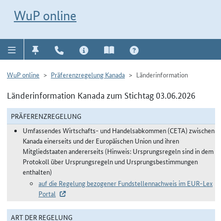
Direkt zur Navigation für Kontakt, Impressum, Aktuelles, Hilfe und FAQ
WuP-Navigation öffnen
Direkt zum Inhalt
WuP online
WuP online
Präferenzregelung Kanada
Länderinformation
Länderinformation Kanada zum Stichtag 03.06.2026
PRÄFERENZREGELUNG
Umfassendes Wirtschafts- und Handelsabkommen (CETA) zwischen
Kanada einerseits und der Europäischen Union und ihren
Mitgliedstaaten andererseits (Hinweis: Ursprungsregeln sind in dem
Protokoll über Ursprungsregeln und Ursprungsbestimmungen
enthalten)
auf die Regelung bezogener Fundstellennachweis im EUR-Lex
Portal
ART DER REGELUNG