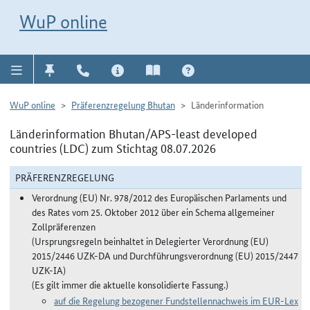
Direkt zur Navigation für Kontakt, Impressum, Aktuelles, Hilfe und FAQ
WuP-Navigation öffnen
Direkt zum Inhalt
WuP online
WuP online
Präferenzregelung Bhutan
Länderinformation
Länderinformation Bhutan/APS-least developed
countries (LDC) zum Stichtag 08.07.2026
PRÄFERENZREGELUNG
Verordnung (EU) Nr. 978/2012 des Europäischen Parlaments und
des Rates vom 25. Oktober 2012 über ein Schema allgemeiner
Zollpräferenzen
(Ursprungsregeln beinhaltet in Delegierter Verordnung (EU)
2015/2446 UZK-DA und Durchführungsverordnung (EU) 2015/2447
UZK-IA)
(Es gilt immer die aktuelle konsolidierte Fassung.)
auf die Regelung bezogener Fundstellennachweis im EUR-Lex