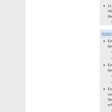
15
Hö
üb
KUMU
Ei
hi
Ei
hi
Ei
vo
Ve
er