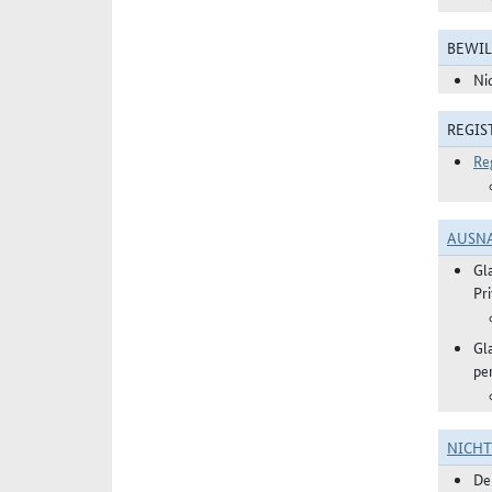
BEWIL
Ni
REGIS
Re
AUSN
Gl
Pr
Gl
pe
NICH
De