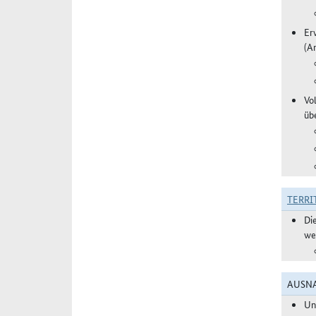
Er
(A
Vo
üb
TERRI
Di
we
AUSNA
Un