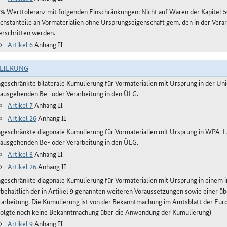
 % Werttoleranz mit folgenden Einschränkungen: Nicht auf Waren der Kapitel 5
chstanteile an Vormaterialien ohne Ursprungseigenschaft gem. den in der Vera
erschritten werden.
Artikel 6
Anhang II
LIERUNG
ngeschränkte bilaterale Kumulierung für Vormaterialien mit Ursprung in der Un
nausgehenden Be- oder Verarbeitung in den ÜLG.
Artikel 7
Anhang II
Artikel 26
Anhang II
ngeschränkte diagonale Kumulierung für Vormaterialien mit Ursprung in WPA-L
nausgehenden Be- oder Verarbeitung in den ÜLG.
Artikel 8
Anhang II
Artikel 26
Anhang II
ngeschränkte diagonale Kumulierung für Vormaterialien mit Ursprung in einem
rbehaltlich der in Artikel 9 genannten weiteren Voraussetzungen sowie einer 
rarbeitung. Die Kumulierung ist von der Bekanntmachung im Amtsblatt der Euro
folgte noch keine Bekanntmachung über die Anwendung der Kumulierung)
Artikel 9
Anhang II