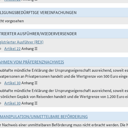
LIGUNGSBEDÜRFTIGE VEREINFACHUNGEN
cht vorgesehen
TRIERTER AUSFÜHRER/WIEDERVERSENDER
gistrierter Ausführer (REX)
Artikel 22
Anhang II
AHMEN VOM PRÄFERENZNACHWEIS
aubhafte mündliche Erklärung der Ursprungseigenschaft ausreichend, soweit e
ivatpersonen an Privatpersonen handelt und die Wertgrenze von 500 Euro eingeh
Artikel 30
Anhang II
aubhafte mündliche Erklärung der Ursprungseigenschaft ausreichend, soweit 
rsönlichen Gepäck von Reisenden handelt und die Wertgrenze von 1.200 Euro ei
Artikel 30
Anhang II
TMANIPULATION/UNMITTELBARE BEFÖRDERUNG
r Nachweis einer unmittelbaren Beförderung muss nicht erbracht werden. Die 