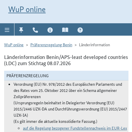
Direkt zur Navigation für Kontakt, Impressum, Aktuelles, Hilfe und FAQ
WuP-Navigation öffnen
Direkt zum Inhalt
WuP online
WuP online
Präferenzregelung Benin
Länderinformation
Länderinformation Benin/APS-least developed countries
(LDC) zum Stichtag 08.07.2026
PRÄFERENZREGELUNG
Verordnung (EU) Nr. 978/2012 des Europäischen Parlaments und
des Rates vom 25. Oktober 2012 über ein Schema allgemeiner
Zollpräferenzen
(Ursprungsregeln beinhaltet in Delegierter Verordnung (EU)
2015/2446 UZK-DA und Durchführungsverordnung (EU) 2015/2447
UZK-IA)
(Es gilt immer die aktuelle konsolidierte Fassung.)
auf die Regelung bezogener Fundstellennachweis im EUR-Lex