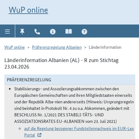
Direkt zur Navigation für Kontakt, Impressum, Aktuelles, Hilfe und FAQ
WuP-Navigation öffnen
Direkt zum Inhalt
WuP online
WuP online
Präferenzregelung Albanien
Länderinformation
Länderinformation Albanien (AL) - R zum Stichtag
23.04.2026
PRÄFERENZREGELUNG
Stabilisierungs- und Assoziierungsabkommen zwischen den
Europäischen Gemeinschaften und ihren Mitgliedstaaten einerseits
und der Republik Alba-nien andererseits (Hinweis: Ursprungsregeln
sind beinhaltet in Protokoll Nr. 4 zu o.a. Abkommen, geändert mit
BESCHLUSS Nr. 1/2021 DES STABILI-TÄTS- UND
ASSOZIATIONSRATES EU-ALBANIEN vom 23. Juli 2021)
auf die Regelung bezogener Fundstellennachweis im EUR-Lex
Portal