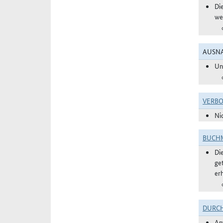
Di
we
AUSNA
Un
VERBO
Ni
BUCHM
Di
ge
er
DURC
An