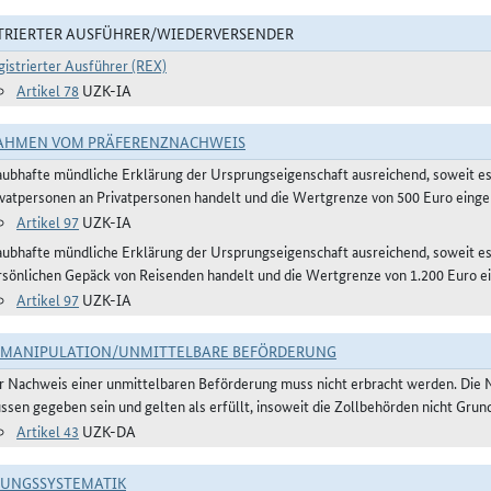
TRIERTER AUSFÜHRER/WIEDERVERSENDER
gistrierter Ausführer (REX)
Artikel 78
UZK-IA
AHMEN VOM PRÄFERENZNACHWEIS
aubhafte mündliche Erklärung der Ursprungseigenschaft ausreichend, soweit e
ivatpersonen an Privatpersonen handelt und die Wertgrenze von 500 Euro eingeh
Artikel 97
UZK-IA
aubhafte mündliche Erklärung der Ursprungseigenschaft ausreichend, soweit 
rsönlichen Gepäck von Reisenden handelt und die Wertgrenze von 1.200 Euro ei
Artikel 97
UZK-IA
TMANIPULATION/UNMITTELBARE BEFÖRDERUNG
r Nachweis einer unmittelbaren Beförderung muss nicht erbracht werden. Die 
ssen gegeben sein und gelten als erfüllt, insoweit die Zollbehörden nicht Gru
Artikel 43
UZK-DA
RUNGSSYSTEMATIK