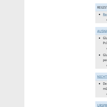
REGIS
Re
AUSN
Gl
Pr
Gl
pe
NICH
De
mü
URSP