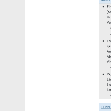
Ei
(s
Ur
Ve
Er
ge
An
Ab
Vi
Re
Lä
5 
La
TERRI