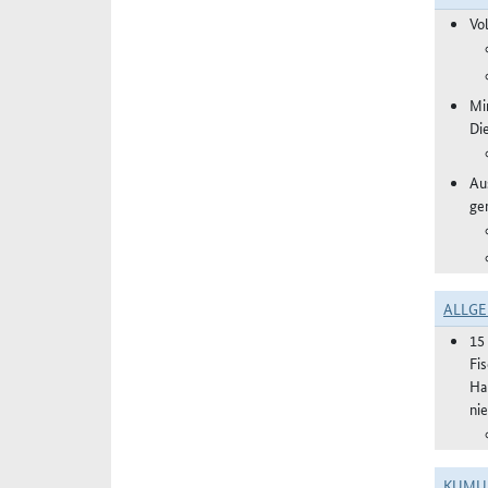
Vo
Mi
Di
Aus
ge
ALLGE
15
Fi
Ha
ni
KUMU