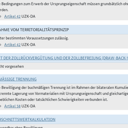
e Bedingungen zum Erwerb der Ursprungseigenschaft müssen grundsätzlich ohne
rden.
Artikel 42
UZK-DA
HME VOM TERRITORIALITÄTSPRINZIP
ter bestimmten Voraussetzungen zulässig.
Artikel 42
UZK-DA
T DER ZOLLRÜCKVERGÜTUNG UND DER ZOLLBEFREIUNG (DRAW-BACK-
cht vorgesehen
ÄSSIGE TRENNUNG
e Bewilligung der buchmäßigen Trennung ist im Rahmen der bilateralen Kumulier
trennte Lagerung von Vormaterialien mit Ursprungseigenschaft und gleichartig
heblichen Kosten oder tatsächlichen Schwierigkeiten verbunden ist.
Artikel 58
UZK-DA
HSCHNITTSWERTKALKULATION
wendbar ohne Bewilligung