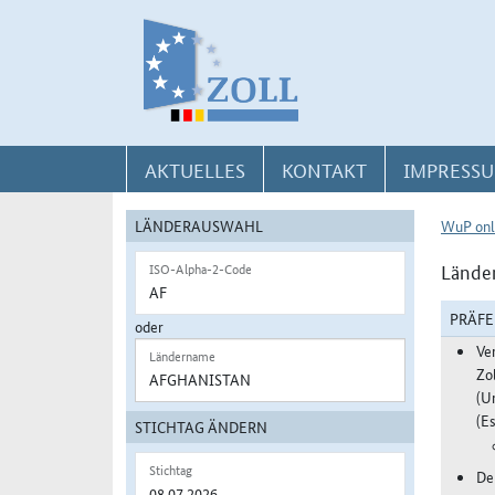
Direkt zur Navigation für Kontakt, Impressum, Aktuelles, Hilfe und FAQ
Direkt zur Länderauswahl und WuP-Navigation
Direkt zum Inhalt
AKTUELLES
KONTAKT
IMPRESSU
LÄNDERAUSWAHL
WuP onl
Länder
ISO-Alpha-2-Code
PRÄF
oder
Ve
Ländername
Zo
(U
(Es
STICHTAG ÄNDERN
Stichtag
De