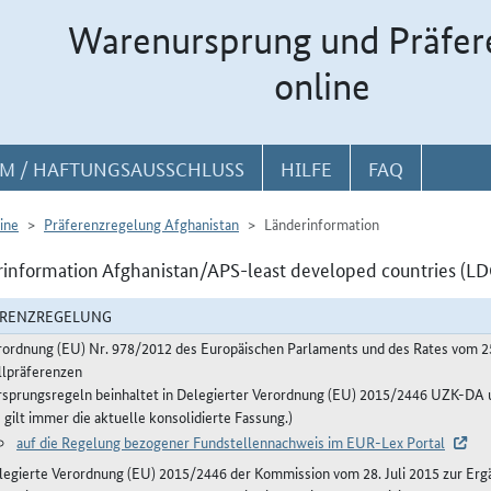
Warenursprung und Präfer
online
M / HAFTUNGSAUSSCHLUSS
HILFE
FAQ
ine
Präferenzregelung Afghanistan
Länderinformation
information Afghanistan/APS-least developed countries (LD
ERENZREGELUNG
rordnung (EU) Nr. 978/2012 des Europäischen Parlaments und des Rates vom 2
llpräferenzen
rsprungsregeln beinhaltet in Delegierter Verordnung (EU) 2015/2446 UZK-D
 gilt immer die aktuelle konsolidierte Fassung.)
auf die Regelung bezogener Fundstellennachweis im EUR-Lex Portal
legierte Verordnung (EU) 2015/2446 der Kommission vom 28. Juli 2015 zur Erg