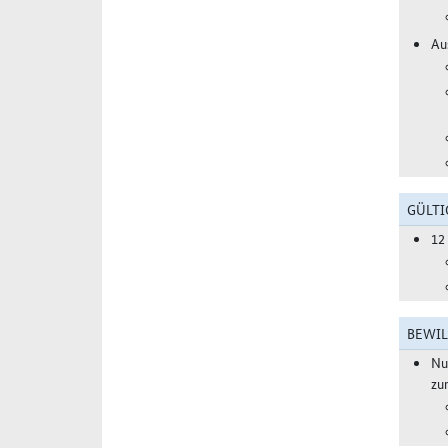
Au
GÜLTI
12
BEWIL
Nu
zu