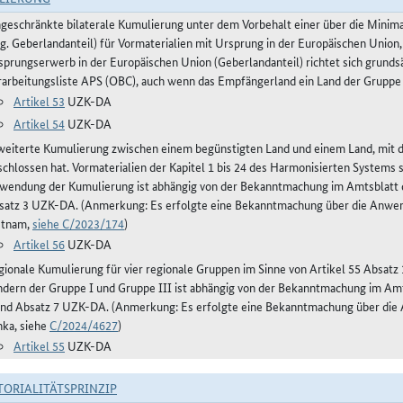
ngeschränkte bilaterale Kumulierung unter dem Vorbehalt einer über die Mini
og. Geberlandanteil) für Vormaterialien mit Ursprung in der Europäischen Union,
sprungserwerb in der Europäischen Union (Geberlandanteil) richtet sich grunds
rarbeitungsliste APS (OBC), auch wenn das Empfängerland ein Land der Gruppe 
Artikel 53
UZK-DA
Artikel 54
UZK-DA
weiterte Kumulierung zwischen einem begünstigten Land und einem Land, mit
schlossen hat. Vormaterialien der Kapitel 1 bis 24 des Harmonisierten Systems
wendung der Kumulierung ist abhängig von der Bekanntmachung im Amtsblatt de
satz 3 UZK-DA. (Anmerkung: Es erfolgte eine Bekanntmachung über die Anwe
etnam,
siehe C/2023/174
)
Artikel 56
UZK-DA
gionale Kumulierung für vier regionale Gruppen im Sinne von Artikel 55 Absa
ndern der Gruppe I und Gruppe III ist abhängig von der Bekanntmachung im Amts
und Absatz 7 UZK-DA. (Anmerkung: Es erfolgte eine Bekanntmachung über die
nka, siehe
C/2024/4627
)
Artikel 55
UZK-DA
TORIALITÄTSPRINZIP