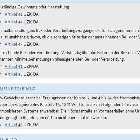
llständige Gewinnung oder Herstellung
Artikel 41
UZK-DA
Artikel 44
UZK-DA
nimalbehandlungen: Be- oder Verarbeitungsvorgänge, die für sich genommen ni
es ist unabhängig davon, ob die sonstigen Kriterien der ausreichenden Be- oder 
Artikel 47
UZK-DA
reichende Be- oder Verarbeitung: Vollständig über die Kriterien der Be- oder Ve
nannten Minimalbehandlungen hinausgehenden Be- oder Verarbeitung.
Artikel 41
UZK-DA
Artikel 45
UZK-DA
MEINE TOLERANZ
 % Gewichtstoleranz bei Erzeugnissen der Kapitel 2 und 4 bis 24 des Harmonis
schereierzeugnisse des Kapitels 16; 15 % Werttoleranz mit folgenden Einschrän
rmonisierten Systems anwendbar. Die Höchstanteile an Vormaterialien ohne Urs
edergelegten Regelungen dürfen nicht überschritten werden.
Artikel 48
UZK-DA
LIERUNG