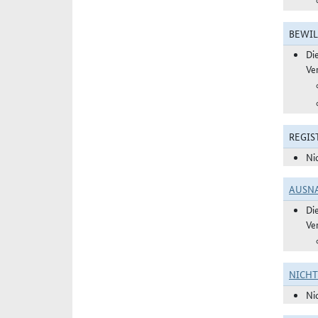
BEWIL
Di
Ve
REGIS
Ni
AUSN
Di
Ve
NICH
Ni