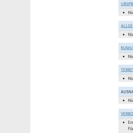
URSP
Ni
ALLGE
Ni
KUMU
Ni
TERRI
Ni
AUSNA
Ni
VERBO
En
Fü