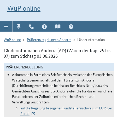
Direkt zur Navigation für Kontakt, Impressum, Aktuelles, Hilfe und FAQ
WuP-Navigation öffnen
Direkt zum Inhalt
WuP online
WuP online
Präferenzregelungen Andorra
Länderinformation
Länderinformation Andorra (AD) (Waren der Kap. 25 bis
97) zum Stichtag 03.06.2026
PRÄFERENZREGELUNG
Abkommen in Form eines Briefwechsels zwischen der Europäischen
Wirtschaftsgemeinschaft und dem Fürstentum Andorra
(Durchführungsvorschriften beinhaltet Beschluss Nr. 1/2003 des
Gemischten Ausschusses EG-Andorra über die für das einwandfreie
Funktionieren der Zollunion erforderlichen Rechts- und
Verwaltungsvorschriften)
auf die Regelung bezogener Fundstellennachweis im EUR-Lex
Portal