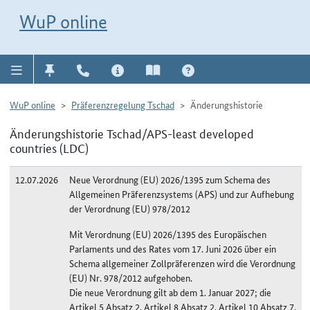
Direkt zur Navigation für Kontakt, Impressum, Aktuelles, Hilfe und FAQ
WuP-Navigation öffnen
Direkt zum Inhalt
WuP online
WuP online
Präferenzregelung Tschad
Änderungshistorie
Änderungshistorie Tschad/APS-least developed
countries (LDC)
12.07.2026
Neue Verordnung (EU) 2026/1395 zum Schema des
Allgemeinen Präferenzsystems (APS) und zur Aufhebung
der Verordnung (EU) 978/2012
Mit Verordnung (EU) 2026/1395 des Europäischen
Parlaments und des Rates vom 17. Juni 2026 über ein
Schema allgemeiner Zollpräferenzen wird die Verordnung
(EU) Nr. 978/2012 aufgehoben.
Die neue Verordnung gilt ab dem 1. Januar 2027; die
Artikel 5 Absatz 2, Artikel 8 Absatz 2, Artikel 10 Absatz 7,