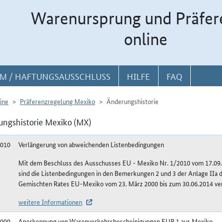
Warenursprung und Präfer
online
M / HAFTUNGSAUSSCHLUSS
HILFE
FAQ
ine
Präferenzregelung Mexiko
Änderungshistorie
ngshistorie Mexiko (MX)
2010
Verlängerung von abweichenden Listenbedingungen
Mit dem Beschluss des Ausschusses EU - Mexiko Nr. 1/2010 vom 17.09.2
sind die Listenbedingungen in den Bemerkungen 2 und 3 der Anlage IIa 
Gemischten Rates EU-Mexiko vom 23. März 2000 bis zum 30.06.2014 ve
weitere Informationen
2009
Anerkennung von Warenverkehrsbescheinigungen EUR.1 aus Mexiko