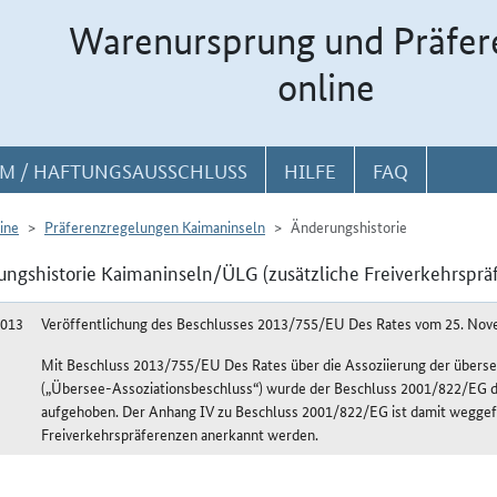
Warenursprung und Präfer
online
M / HAFTUNGSAUSSCHLUSS
HILFE
FAQ
ine
Präferenzregelungen Kaimaninseln
Änderungshistorie
ngshistorie Kaimaninseln/ÜLG (zusätzliche Freiverkehrsprä
2013
Veröffentlichung des Beschlusses 2013/755/EU Des Rates vom 25. No
Mit Beschluss 2013/755/EU Des Rates über die Assoziierung der überse
(„Übersee-Assoziationsbeschluss“) wurde der Beschluss 2001/822/EG de
aufgehoben. Der Anhang IV zu Beschluss 2001/822/EG ist damit weggefa
Freiverkehrspräferenzen anerkannt werden.
shistorie Kaimaninseln/ÜLG (zusätzliche Freiverkehrspräferenz)