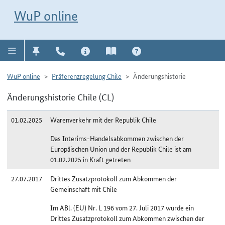
Direkt zur Navigation für Kontakt, Impressum, Aktuelles, Hilfe und FAQ
WuP-Navigation öffnen
Direkt zum Inhalt
WuP online
WuP online
Präferenzregelung Chile
Änderungshistorie
Änderungshistorie Chile (CL)
01.02.2025
Warenverkehr mit der Republik Chile
Das Interims-Handelsabkommen zwischen der
Europäischen Union und der Republik Chile ist am
01.02.2025 in Kraft getreten
27.07.2017
Drittes Zusatzprotokoll zum Abkommen der
Gemeinschaft mit Chile
Im ABl. (EU) Nr. L 196 vom 27. Juli 2017 wurde ein
Drittes Zusatzprotokoll zum Abkommen zwischen der