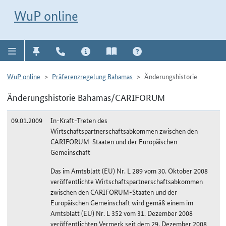
Direkt zur Navigation für Kontakt, Impressum, Aktuelles, Hilfe und FAQ
WuP-Navigation öffnen
Direkt zum Inhalt
WuP online
WuP online
Präferenzregelung Bahamas
Änderungshistorie
Änderungshistorie Bahamas/CARIFORUM
09.01.2009
In-Kraft-Treten des
Wirtschaftspartnerschaftsabkommen zwischen den
CARIFORUM-Staaten und der Europäischen
Gemeinschaft
Das im Amtsblatt (EU) Nr. L 289 vom 30. Oktober 2008
veröffentlichte Wirtschaftspartnerschaftsabkommen
zwischen den CARIFORUM-Staaten und der
Europäischen Gemeinschaft wird gemäß einem im
Amtsblatt (EU) Nr. L 352 vom 31. Dezember 2008
veröffentlichten Vermerk seit dem 29. Dezember 2008