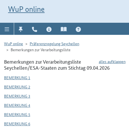
Direkt zur Navigation für Kontakt, Impressum, Aktuelles, Hilfe und FAQ
WuP-Navigation öffnen
Direkt zum Inhalt
WuP online
WuP online
Präferenzregelung Seychellen
Bemerkungen zur Verarbeitungsliste
Bemerkungen zur Verarbeitungsliste
alles aufklappen
Seychellen/ESA-Staaten zum Stichtag 09.04.2026
BEMERKUNG 1
BEMERKUNG 2
BEMERKUNG 3
BEMERKUNG 4
BEMERKUNG 5
BEMERKUNG 6