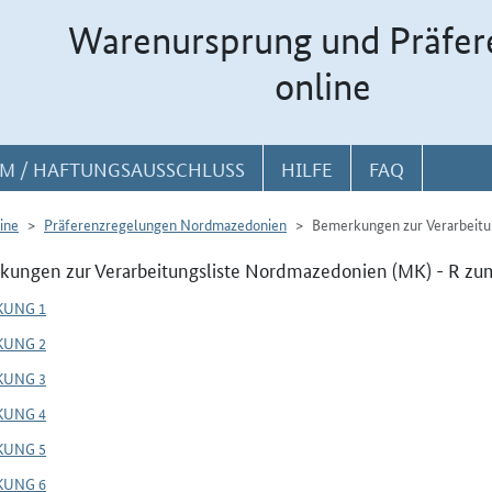
Warenursprung und Präfer
online
M / HAFTUNGSAUSSCHLUSS
HILFE
FAQ
ine
Präferenzregelungen Nordmazedonien
Bemerkungen zur Verarbeitu
ungen zur Verarbeitungsliste Nordmazedonien (MK) - R zum
KUNG 1
KUNG 2
KUNG 3
KUNG 4
KUNG 5
KUNG 6