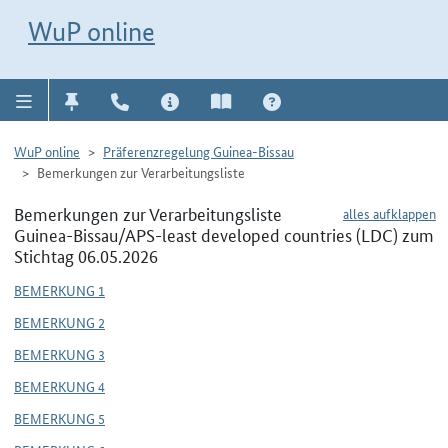
Direkt zur Navigation für Kontakt, Impressum, Aktuelles, Hilfe und FAQ
WuP-Navigation öffnen
Direkt zum Inhalt
WuP online
WuP online
Präferenzregelung Guinea-Bissau
Bemerkungen zur Verarbeitungsliste
Bemerkungen zur Verarbeitungsliste
alles aufklappen
Guinea-Bissau/APS-least developed countries (LDC) zum
Stichtag 06.05.2026
BEMERKUNG 1
BEMERKUNG 2
BEMERKUNG 3
BEMERKUNG 4
BEMERKUNG 5