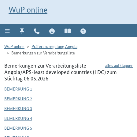
Direkt zur Navigation für Kontakt, Impressum, Aktuelles, Hilfe und FAQ
WuP-Navigation öffnen
Direkt zum Inhalt
WuP online
WuP online
Präferenzregelung Angola
Bemerkungen zur Verarbeitungsliste
Bemerkungen zur Verarbeitungsliste
alles aufklappen
Angola/APS-least developed countries (LDC) zum
Stichtag 06.05.2026
BEMERKUNG 1
BEMERKUNG 2
BEMERKUNG 3
BEMERKUNG 4
BEMERKUNG 5