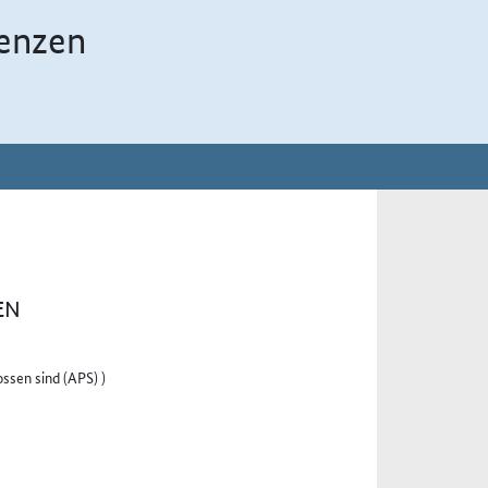
enzen
EN
ssen sind (APS) )