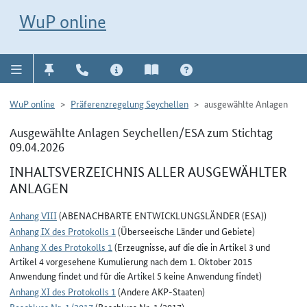
Direkt zur Navigation für Kontakt, Impressum, Aktuelles, Hilfe und FAQ
WuP-Navigation öffnen
Direkt zum Inhalt
WuP online
WuP online
Präferenzregelung Seychellen
ausgewählte Anlagen
Ausgewählte Anlagen Seychellen/ESA zum Stichtag
09.04.2026
INHALTSVERZEICHNIS ALLER AUSGEWÄHLTER
ANLAGEN
Anhang VIII
(ABENACHBARTE ENTWICKLUNGSLÄNDER (ESA))
Anhang IX des Protokolls 1
(Überseeische Länder und Gebiete)
Anhang X des Protokolls 1
(Erzeugnisse, auf die die in Artikel 3 und
Artikel 4 vorgesehene Kumulierung nach dem 1. Oktober 2015
Anwendung findet und für die Artikel 5 keine Anwendung findet)
Anhang XI des Protokolls 1
(Andere AKP-Staaten)