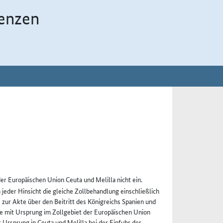
enzen
der Europäischen Union Ceuta und Melilla nicht ein.
 jeder Hinsicht die gleiche Zollbehandlung einschließlich
 zur Akte über den Beitritt des Königreichs Spanien und
e mit Ursprung im Zollgebiet der Europäischen Union
Ursprung in Ceuta und Melilla bei der Einfuhr der