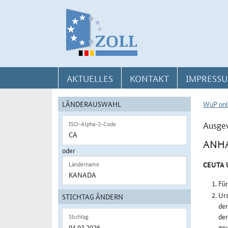
Direkt zur Navigation für Kontakt, Impressum, Aktuelles, Hilfe und FAQ
Direkt zur Länderauswahl und WuP-Navigation
Direkt zum Inhalt
AKTUELLES
KONTAKT
IMPRESSU
LÄNDERAUSWAHL
WuP onl
Ausge
ISO-Alpha-2-Code
ANHA
oder
CEUTA 
Ländername
Für
Urs
STICHTAG ÄNDERN
der
der
Stichtag
gew