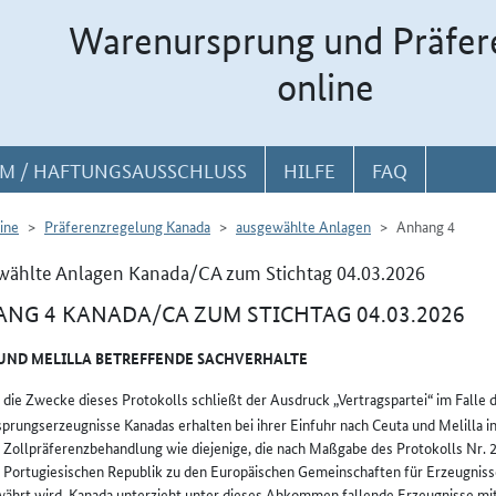
Warenursprung und Präfer
online
M / HAFTUNGSAUSSCHLUSS
HILFE
FAQ
ine
Präferenzregelung Kanada
ausgewählte Anlagen
Anhang 4
wählte Anlagen Kanada/CA zum Stichtag 04.03.2026
NG 4 KANADA/CA ZUM STICHTAG 04.03.2026
UND MELILLA BETREFFENDE SACHVERHALTE
 die Zwecke dieses Protokolls schließt der Ausdruck „Vertragspartei“ im Falle 
prungserzeugnisse Kanadas erhalten bei ihrer Einfuhr nach Ceuta und Melilla in
 Zollpräferenzbehandlung wie diejenige, die nach Maßgabe des Protokolls Nr. 2
 Portugiesischen Republik zu den Europäischen Gemeinschaften für Erzeugniss
ährt wird. Kanada unterzieht unter dieses Abkommen fallende Erzeugnisse mit 