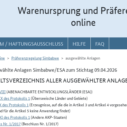
Warenursprung und Präfer
online
M / HAFTUNGSAUSSCHLUSS
HILFE
FAQ
ine
Präferenzregelung Simbabwe
ausgewählte Anlagen
wählte Anlagen Simbabwe/ESA zum Stichtag 09.04.2026
LTSVERZEICHNIS ALLER AUSGEWÄHLTER ANLAG
VIII
(ABENACHBARTE ENTWICKLUNGSLÄNDER (ESA))
X des Protokolls 1
(Überseeische Länder und Gebiete)
 des Protokolls 1
(Erzeugnisse, auf die die in Artikel 3 und Artikel 4 vorge
nd für die Artikel 5 keine Anwendung findet)
I des Protokolls 1
(Andere AKP-Staaten)
s Nr. 1/2017
(Beschluss Nr. 1/2017)