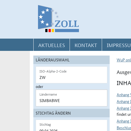
Direkt zur Navigation für Kontakt, Impressum, Aktuelles, Hilfe und FAQ
Direkt zur Länderauswahl und WuP-Navigation
Direkt zum Inhalt
AKTUELLES
KONTAKT
IMPRESSU
LÄNDERAUSWAHL
WuP onl
Ausge
ISO-Alpha-2-Code
INHA
oder
Anhang 
Ländername
Anhang I
Anhang X
STICHTAG ÄNDERN
findet u
Anhang X
Stichtag
Beschlus