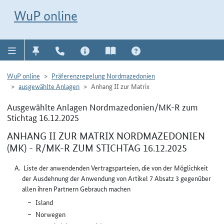
Direkt zur Navigation für Kontakt, Impressum, Aktuelles, Hilfe und FAQ
WuP-Navigation öffnen
Direkt zum Inhalt
WuP online
WuP online
Präferenzregelung Nordmazedonien
ausgewählte Anlagen
Anhang II zur Matrix
Ausgewählte Anlagen Nordmazedonien/MK-R zum
Stichtag 16.12.2025
ANHANG II ZUR MATRIX NORDMAZEDONIEN
(MK) - R/MK-R ZUM STICHTAG 16.12.2025
Liste der anwendenden Vertragsparteien, die von der Möglichkeit
der Ausdehnung der Anwendung von Artikel 7 Absatz 3 gegenüber
allen ihren Partnern Gebrauch machen
Island
Norwegen