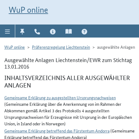
Direkt zur Navigation für Kontakt, Impressum, Aktuelles, Hilfe und FAQ
WuP-Navigation öffnen
Direkt zum Inhalt
WuP online
WuP online
Präferenzregelung Liechtenstein
ausgewählte Anlagen
Ausgewählte Anlagen Liechtenstein/EWR zum Stichtag
13.01.2016
INHALTSVERZEICHNIS ALLER AUSGEWÄHLTER
ANLAGEN
Gemeinsame Erklärung zu ausgestellten Ursprungsnachweisen
(Gemeinsame Erklärung über die Anerkennung von im Rahmen der
Abkommen gemäß Artikel 3 des Protokolls 4 ausgestellten
Ursprungsnachweisen für Erzeugnisse mit Ursprung in der Europäischen
Union, in Island oder in Norwegen)
Gemeinsame Erklärung betreffend das Fürstentum Andorra
(Gemeinsame
Erklärung betreffend das Fürstentum Andorra)