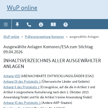
Direkt zur Navigation für Kontakt, Impressum, Aktuelles, Hilfe und FAQ
WuP-Navigation öffnen
Direkt zum Inhalt
WuP online
WuP online
Präferenzregelung Komoren
ausgewählte Anlagen
Ausgewählte Anlagen Komoren/ESA zum Stichtag
09.04.2026
INHALTSVERZEICHNIS ALLER AUSGEWÄHLTER
ANLAGEN
Anhang VIII
(ABENACHBARTE ENTWICKLUNGSLÄNDER (ESA))
Anhang IX des Protokolls 1
(Überseeische Länder und Gebiete)
Anhang X des Protokolls 1
(Erzeugnisse, auf die die in Artikel 3 und
Artikel 4 vorgesehene Kumulierung nach dem 1. Oktober 2015
Anwendung findet und für die Artikel 5 keine Anwendung findet)
Anhang XI des Protokolls 1
(Andere AKP-Staaten)