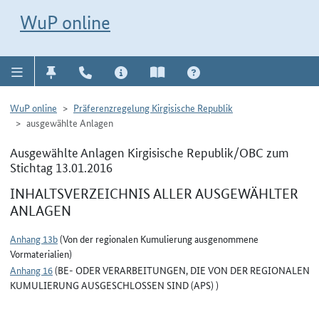
Direkt zur Navigation für Kontakt, Impressum, Aktuelles, Hilfe und FAQ
WuP-Navigation öffnen
Direkt zum Inhalt
WuP online
WuP online
Präferenzregelung Kirgisische Republik
ausgewählte Anlagen
Ausgewählte Anlagen Kirgisische Republik/OBC zum
Stichtag 13.01.2016
INHALTSVERZEICHNIS ALLER AUSGEWÄHLTER
ANLAGEN
Anhang 13b
(Von der regionalen Kumulierung ausgenommene
Vormaterialien)
Anhang 16
(BE- ODER VERARBEITUNGEN, DIE VON DER REGIONALEN
KUMULIERUNG AUSGESCHLOSSEN SIND (APS) )