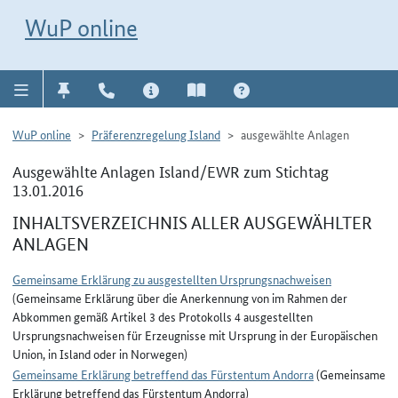
Direkt zur Navigation für Kontakt, Impressum, Aktuelles, Hilfe und FAQ
WuP-Navigation öffnen
Direkt zum Inhalt
WuP online
WuP online
Präferenzregelung Island
ausgewählte Anlagen
Ausgewählte Anlagen Island/EWR zum Stichtag
13.01.2016
INHALTSVERZEICHNIS ALLER AUSGEWÄHLTER
ANLAGEN
Gemeinsame Erklärung zu ausgestellten Ursprungsnachweisen
(Gemeinsame Erklärung über die Anerkennung von im Rahmen der
Abkommen gemäß Artikel 3 des Protokolls 4 ausgestellten
Ursprungsnachweisen für Erzeugnisse mit Ursprung in der Europäischen
Union, in Island oder in Norwegen)
Gemeinsame Erklärung betreffend das Fürstentum Andorra
(Gemeinsame
Erklärung betreffend das Fürstentum Andorra)